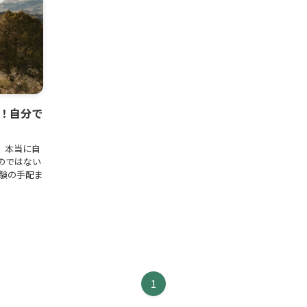
！自分で
、本当に自
のではない
体験の手配ま
1