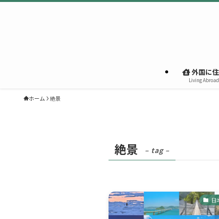
外国に住
Living Abroad
ホーム
絶景
絶景
– tag –
日