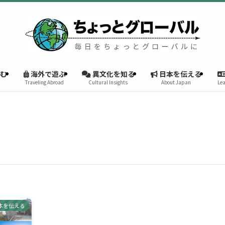
む
海外で遊ぶ
異文化を知る
日本を伝える
Traveling Abroad
Cultural Insights
About Japan
Lea
本を伝える