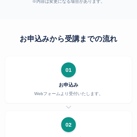
※内容は変更になる場合があります。
【ディスカッション】受入企業代表：
雇用環境改
善、企業として育成就労制度に向けて準備するこ
お申込みから受講までの流れ
と。
【ディスカッション】監理支援機関代表：
雇用環
境改善、機関として育成就労制度に向けて準備す
ること。
01
【ディスカッション】技能実習生（経験者）：
当
お申込み
事者からみた雇用環境改善、育成就労制度への移
Webフォームより受付いたします。
行。
まとめパート：
全5回を通じて、今後取り組むべき
ことの総括。
02