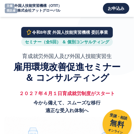
外国人技能実習機構（OTIT）
主催
お申込み
株式会社アットグローバル
受託者
令和8年度 外国人技能実習機構 委託事業
セミナー（全5回） ＆ 個別コンサルティング
育成就労外国人及び外国人技能実習生
雇用環境改善促進セミナー
＆ コンサルティング
２０２７年４月１日育成就労制度がスタート
今から備えて、スムーズな移行
適正な受入れ体制へ
受講・相談
無料
オンライン