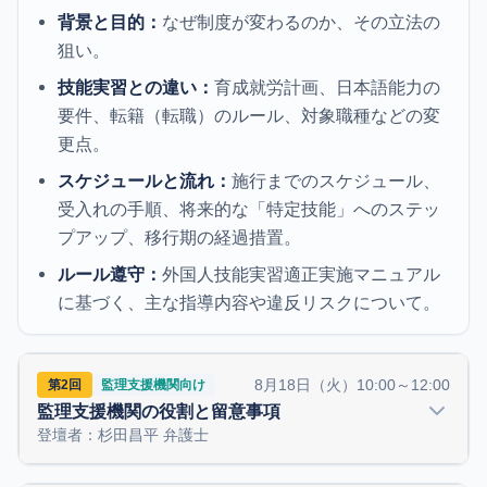
背景と目的：
なぜ制度が変わるのか、その立法の
狙い。
技能実習との違い：
育成就労計画、日本語能力の
要件、転籍（転職）のルール、対象職種などの変
更点。
スケジュールと流れ：
施行までのスケジュール、
受入れの手順、将来的な「特定技能」へのステッ
プアップ、移行期の経過措置。
ルール遵守：
外国人技能実習適正実施マニュアル
に基づく、主な指導内容や違反リスクについて。
8月18日（火）10:00～12:00
第2回
監理支援機関向け
監理支援機関の役割と留意事項
登壇者：杉田昌平 弁護士