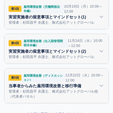
10月19日（月）10:00～
雇用環境改善（労働関係法
第3回
令編）
12:00
実習実施者の留意事項とマインドセット(1)
監理機関から見た制度の違い：
技能実習と育成就
登壇者：杉田昌平 弁護士、株式会社アットグローバル
労における、サポート体制や役割の違い。
許可と業務：
新たな「監理支援機関」になるため
11月24日（火）10:00
の許可要件、具体的な業務内容、経過措置。
雇用環境改善（出入国管理関
第4回
係法令編）
～12:00
運用の注意点：
監理団体が今から気をつけるべき
実習実施者の留意事項とマインドセット(2)
留意事項。
登壇者：杉田昌平 弁護士、株式会社アットグローバル
12月22日（火）10:00～
雇用環境改善（ディスカッシ
第5回
ョン）
12:00
当事者からみた雇用環境改善と移行準備
登壇者：杉田昌平 弁護士、株式会社アットグローバル他
（代表者パネル）