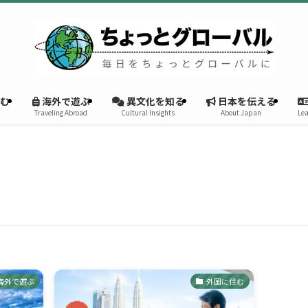
む
海外で遊ぶ
異文化を知る
日本を伝える
Traveling Abroad
Cultural Insights
About Japan
Lea
海外で遊ぶ
外国に住む