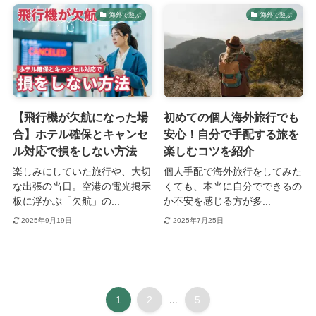
海外で遊ぶ
海外で遊ぶ
【飛行機が欠航になった場
初めての個人海外旅行でも
合】ホテル確保とキャンセ
安心！自分で手配する旅を
ル対応で損をしない方法
楽しむコツを紹介
楽しみにしていた旅行や、大切
個人手配で海外旅行をしてみた
な出張の当日。空港の電光掲示
くても、本当に自分でできるの
板に浮かぶ「欠航」の...
か不安を感じる方が多...
2025年9月19日
2025年7月25日
1
2
...
5