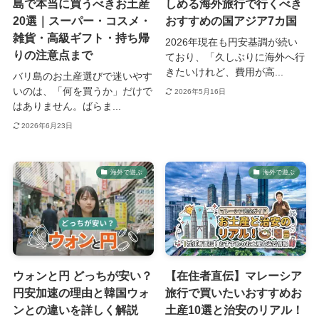
島で本当に買うべきお土産
しめる海外旅行で行くべき
20選｜スーパー・コスメ・
おすすめの国アジア7カ国
雑貨・高級ギフト・持ち帰
2026年現在も円安基調が続い
りの注意点まで
ており、「久しぶりに海外へ行
きたいけれど、費用が高...
バリ島のお土産選びで迷いやす
いのは、「何を買うか」だけで
2026年5月16日
はありません。ばらま...
2026年6月23日
海外で遊ぶ
海外で遊ぶ
ウォンと円 どっちが安い？
【在住者直伝】マレーシア
円安加速の理由と韓国ウォ
旅行で買いたいおすすめお
ンとの違いを詳しく解説
土産10選と治安のリアル！