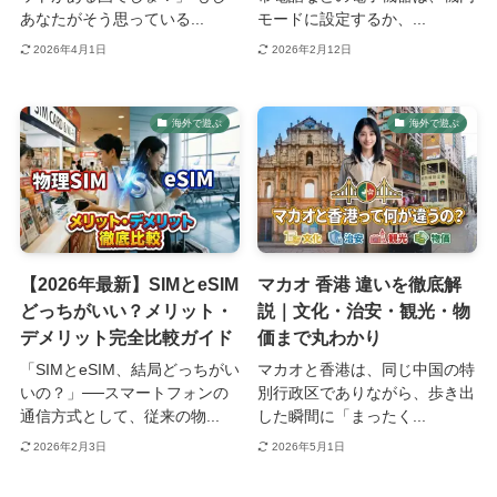
あなたがそう思っている...
モードに設定するか、...
2026年4月1日
2026年2月12日
海外で遊ぶ
海外で遊ぶ
【2026年最新】SIMとeSIM
マカオ 香港 違いを徹底解
どっちがいい？メリット・
説｜文化・治安・観光・物
デメリット完全比較ガイド
価まで丸わかり
「SIMとeSIM、結局どっちがい
マカオと香港は、同じ中国の特
いの？」──スマートフォンの
別行政区でありながら、歩き出
通信方式として、従来の物...
した瞬間に「まったく...
2026年2月3日
2026年5月1日