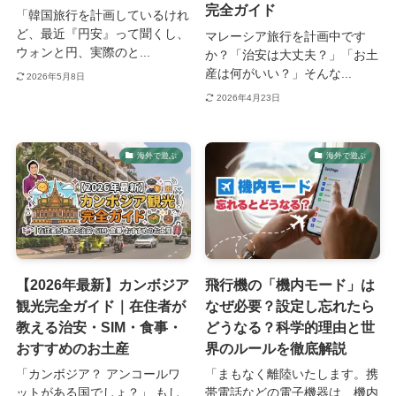
完全ガイド
「韓国旅行を計画しているけれ
ど、最近『円安』って聞くし、
マレーシア旅行を計画中です
ウォンと円、実際のと...
か？「治安は大丈夫？」「お土
産は何がいい？」そんな...
2026年5月8日
2026年4月23日
海外で遊ぶ
海外で遊ぶ
【2026年最新】カンボジア
飛行機の「機内モード」は
観光完全ガイド｜在住者が
なぜ必要？設定し忘れたら
教える治安・SIM・食事・
どうなる？科学的理由と世
おすすめのお土産
界のルールを徹底解説
「カンボジア？ アンコールワ
「まもなく離陸いたします。携
ットがある国でしょ？」 もし
帯電話などの電子機器は、機内