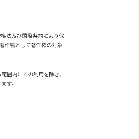
作権法及び国際条約により保
著作物として著作権の対象
る範囲内）での利用を除き、
します。