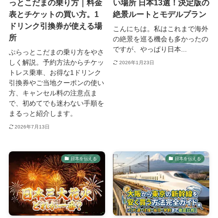
っとこだまの乗り方｜料金
い場所 日本13選！決定版の
表とチケットの買い方。1
絶景ルートとモデルプラン
ドリンク引換券が使える場
こんにちは。私はこれまで海外
所
の絶景を巡る機会も多かったの
ですが、やっぱり日本...
ぷらっとこだまの乗り方をやさ
しく解説。予約方法からチケッ
2026年1月23日
トレス乗車、お得な1ドリンク
引換券やご当地クーポンの使い
方、キャンセル料の注意点ま
で、初めてでも迷わない手順を
まるっと紹介します。
2026年7月13日
日本を伝える
日本を伝える