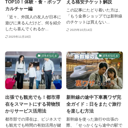
TOP10！体験・食・ポップ
える格安チケット解説
カルチャー編
この記事にたどり着いた方は、
「もう金券ショップでは新幹線
「近々、外国人の友人が日本に
のチケットは買えない...
遊びに来るんだけど、何を紹介
したら喜んでくれるか...
2025年10月14日
2025年11月18日
日本を伝える
日本を伝える
出張でも観光でも！都市滞
新幹線の途中下車裏ワザ完
在をスマートにする荷物預
全ガイド：日をまたぐ旅行
かりサービス活用法
を楽しむ方法
都市部での滞在は、ビジネスで
新幹線を使った旅行や出張の
も観光でも時間の有効活用が鍵
際、「せっかくなら途中の駅で