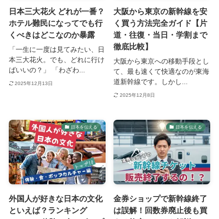
日本三大花火 どれが一番？
大阪から東京の新幹線を安
ホテル難民になってでも行
く買う方法完全ガイド【片
くべきはどこなのか暴露
道・往復・当日・学割まで
徹底比較】
「一生に一度は見てみたい、日
本三大花火。でも、どれに行け
大阪から東京への移動手段とし
ばいいの？」 「わざわ...
て、最も速くて快適なのが東海
道新幹線です。しかし...
2025年12月13日
2025年12月8日
日本を伝える
日本を伝える
外国人が好きな日本の文化
金券ショップで新幹線終了
といえば？ランキング
は誤解！回数券廃止後も買