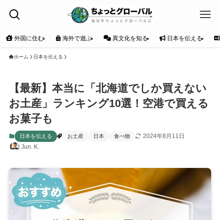
外国に住む
海外で遊ぶ
異文化を知る
日本を伝える
ホーム
日本を伝える
【最新】本当に「北海道でしか買えない
お土産」ランキング10選！空港で買える
お菓子も
2024年8月11日
日本を伝える
お土産
日本
食べ物
Jun. K.