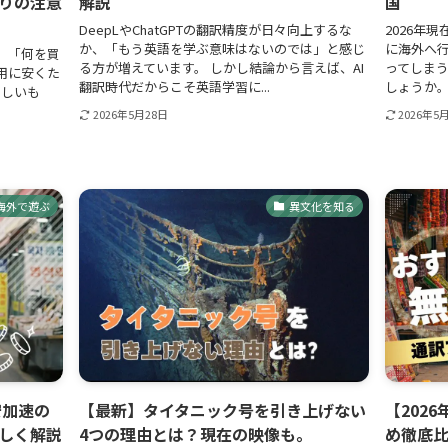
りの注意
解説
国
DeepLやChatGPTの翻訳精度が日々向上するな
2026年
か、「もう英語を学ぶ意味はないのでは」と感じ
に海外へ
、「何を買
る方が増えています。 しかし結論から言えば、AI
ってしま
用に安くた
翻訳時代だからこそ英語学習に...
しょうか。
らしいも
2026年5月28日
2026年5
海外で遊ぶ
異文化を知る
安加速の
【最新】タイタニック号を引き上げない
【202
しく解説
4つの理由とは？現在の映像も。
め徹底