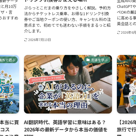
最新データ
生成AIの
と月10万
ChatGP
ぷらっとこだまの乗り方をやさしく解説。予約方
ビザ・言
ペOKの厳
法からチケットレス乗車、お得な1ドリンク引換
うおすすめ
に高める
券やご当地クーポンの使い方、キャンセル料の注
英会話と
意点まで、初めてでも迷わない手順をまるっと紹
介します。
2026年6
2026年7月13日
海外で遊ぶ
言語を学ぶ
本当に買
AI翻訳時代、英語学習に意味はある？
【202
・コス
2026年の最新データから本当の価値を
旅行で行