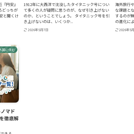
近『円安』
1912年に大西洋で沈没したタイタニック号につい
海外旅行
ろどっちが
て多くの人が疑問に思うのが、なぜ引き上げない
な課題と
安と聞くけ
のか、ということでしょう。 タイタニック号を引
するのが無
き上げないのは、いくつか...
の進化によ
2026年5月7日
2026年5
外国に住む
ルノマド
を徹底解
ができる。