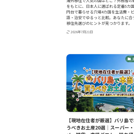
海外移住で人気の国はどこ？外務省の
をもとに、日本人に選ばれる定番5カ国
円台で暮らせる穴場4カ国を生活費・
語・治安でゆるっと比較。あなたに合
移住先選びのヒントが見つかります。
2026年7月21日
【現地在住者が厳選】バリ島で
うべきお土産20選｜スーパー