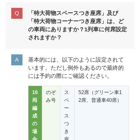
「特大荷物スペースつき座席」及び
「特大荷物コーナーつき座席」は、ど
の車両にありますか？1列車に何席設定
されますか？
基本的には、以下のように設定されて
います。ただし例外もあるので最終的
には予約の際にご確認ください。
16
のぞ
ス
52席（グリーン車1
両
み号
ペ
2席、普通車40席）
編
ー
成
ス
の
つ
場
き
合
座