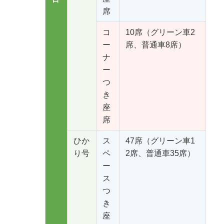
席
コ
10席（グリーン車2
ー
席、普通車8席）
ナ
ー
つ
き
座
席
ひか
ス
47席（グリーン車1
り号
ペ
2席、普通車35席）
ー
ス
つ
き
座