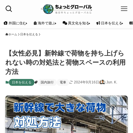
外国に住む
海外で遊ぶ
異文化を知る
日本を伝える
ホーム
日本を伝える
【女性必見】新幹線で荷物を持ち上げら
れない時の対処法と荷物スペースの利用
方法
2024年9月16日
Jun. K.
日本を伝える
国内旅行
電車