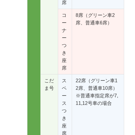
席
コ
8席（グリーン車2
ー
席、普通車6席）
ナ
ー
つ
き
座
席
こだ
ス
22席（グリーン車1
ま号
ペ
2席、普通車10席）
ー
※普通車指定席が7,
ス
11,12号車の場合
つ
き
座
席