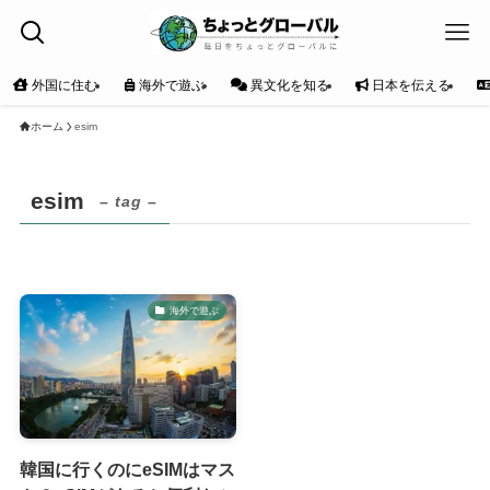
外国に住む
海外で遊ぶ
異文化を知る
日本を伝える
ホーム
esim
esim
– tag –
海外で遊ぶ
韓国に行くのにeSIMはマス