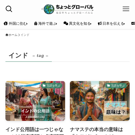
外国に住む
海外で遊ぶ
異文化を知る
日本を伝える
ホーム
インド
インド
– tag –
言語を学ぶ
言語を学ぶ
インド公用語は一つじゃな
ナマステの本当の意味は