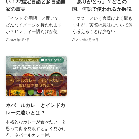
い！22指定言語と多言語国
「ありがとう」？どこの
家の真実
国、何語で使われるか解説
「インド 公用語」と聞いて、
ナマステという言葉はよく聞き
どんなイメージを持たれます
ますが、実際の意味について深
か？ヒンディー語だけが使...
く考えることは少ない...
2025年8月5日
2025年3月25日
異文化を知る
ネパールカレーとインドカ
レーの違いとは？
本格的なカレーが食べたい！と
思って街を見渡すとよく見かけ
る、ネパールカレー屋...