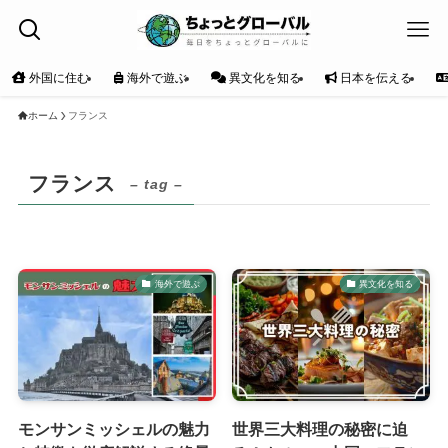
外国に住む
海外で遊ぶ
異文化を知る
日本を伝える
ホーム
フランス
フランス
– tag –
海外で遊ぶ
異文化を知る
モンサンミッシェルの魅力
世界三大料理の秘密に迫