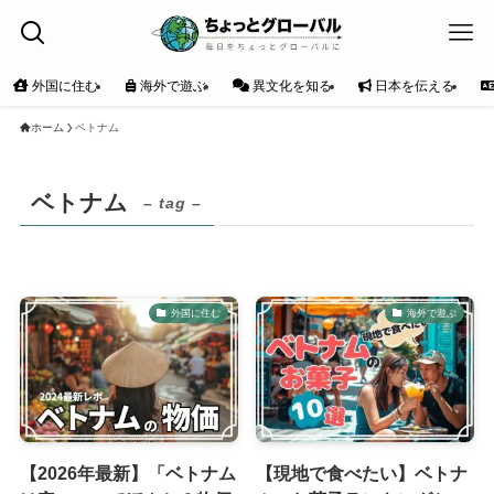
外国に住む
海外で遊ぶ
異文化を知る
日本を伝える
ホーム
ベトナム
ベトナム
– tag –
外国に住む
海外で遊ぶ
【2026年最新】「ベトナム
【現地で食べたい】ベトナ