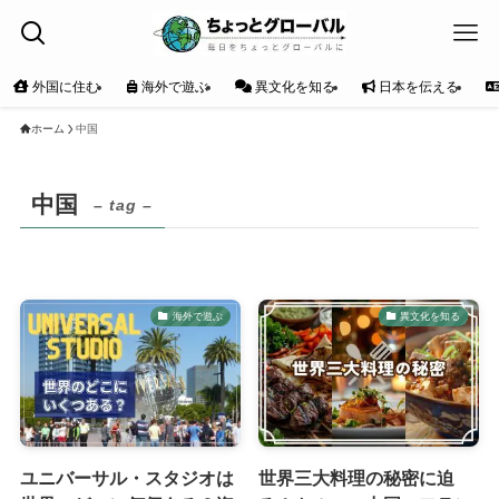
外国に住む
海外で遊ぶ
異文化を知る
日本を伝える
ホーム
中国
中国
– tag –
海外で遊ぶ
異文化を知る
ユニバーサル・スタジオは
世界三大料理の秘密に迫