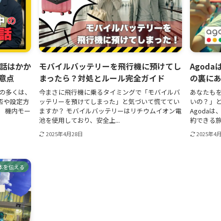
電話はかか
モバイルバッテリーを飛行機に預けてし
Agod
意点
まったら？対処とルール完全ガイド
の裏に
方の多くは、
今まさに飛行機に乗るタイミングで「モバイルバ
あなたも
否や設定方
ッテリーを預けてしまった」と気づいて慌ててい
いの？」と
 機内モー
ますか？ モバイルバッテリーはリチウムイオン電
Agoda
池を使用しており、安全上...
約できる旅
2025年4月28日
2025年4
本を伝える