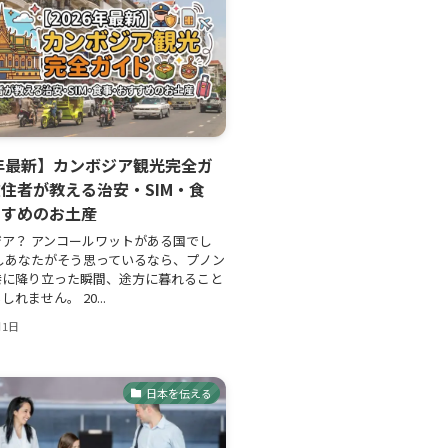
6年最新】カンボジア観光完全ガ
住者が教える治安・SIM・食
すすめのお土産
ア？ アンコールワットがある国でし
しあなたがそう思っているなら、プノン
港に降り立った瞬間、途方に暮れること
れません。 20...
月1日
日本を伝える