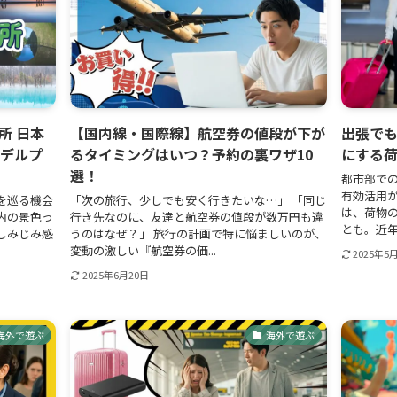
所 日本
【国内線・国際線】航空券の値段が下が
出張で
モデルプ
るタイミングはいつ？予約の裏ワザ10
にする
選！
都市部で
有効活用
を巡る機会
「次の旅行、少しでも安く行きたいな…」 「同じ
は、荷物
内の景色っ
行き先なのに、友達と航空券の値段が数万円も違
とも。近年
しみじみ感
うのはなぜ？」 旅行の計画で特に悩ましいのが、
変動の激しい『航空券の価...
2025年5
2025年6月20日
海外で遊ぶ
海外で遊ぶ