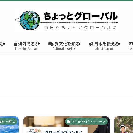
む
海外で遊ぶ
異文化を知る
日本を伝える
Traveling Abroad
Cultural Insights
About Japan
Lea
海外で遊ぶ
PR TIMES ピックアップ