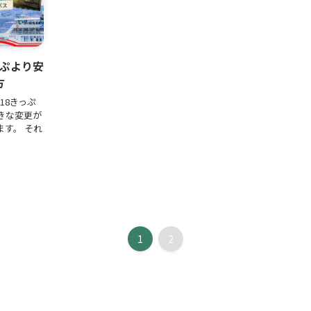
っぷより安
方
春18きっぷ
きな変更が
す。 それ
1
2