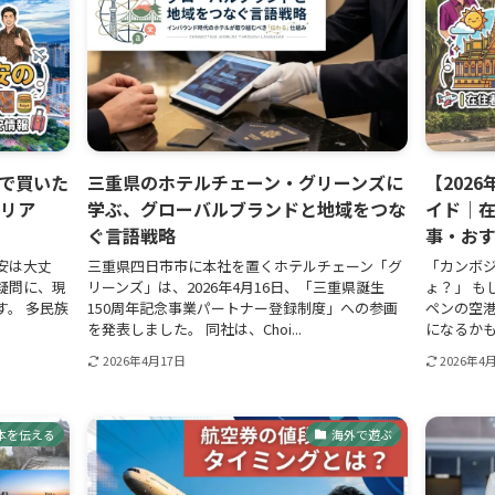
で買いた
三重県のホテルチェーン・グリーンズに
【202
のリア
学ぶ、グローバルブランドと地域をつな
イド｜在
ぐ言語戦略
事・お
安は大丈
三重県四日市市に本社を置くホテルチェーン「グ
「カンボジ
疑問に、現
リーンズ」は、2026年4月16日、「三重県誕生
ょ？」 も
。 多民族
150周年記念事業パートナー登録制度」への参画
ペンの空
を発表しました。 同社は、Choi...
になるかもし
2026年4月17日
2026年4
本を伝える
海外で遊ぶ