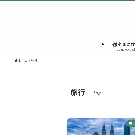
外国に住
Living Abroad
ホーム
旅行
旅行
– tag –