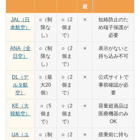
超
JAL（日
○（制
○（2
×
短絡防止のた
本航空）
限な
個ま
め端子保護が
し）
で）
必要
ANA（全
○（制
○（2
×
表示がないと
日空）
限な
個ま
持ち込み不可
し）
で）
DL（デ
○（最
○（2
×
公式サイトで
ルタ航
大20
個ま
事前確認が必
空）
個）
で）
要
KE（大
○（5
○（2
×
容量超過品は
韓航空）
個ま
個ま
医療機器のみ
で）
で）
OK
UA（ユ
○（制
○（2
×
搭乗前に持ち