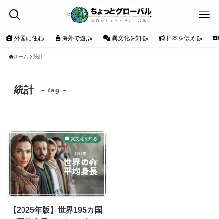
外国に住む
海外で遊ぶ
異文化を知る
日本を伝える
ホーム
統計
統計
– tag –
異文化を知る
【2025年版】世界195カ国