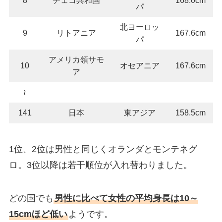
パ
北ヨーロッ
9
リトアニア
167.6cm
パ
アメリカ領サモ
10
オセアニア
167.6cm
ア
≀
141
日本
東アジア
158.5cm
1位、2位は男性と同じくオランダとモンテネグ
ロ。3位以降は若干順位が入れ替わりました。
どの国でも
男性に比べて女性の平均身長は10～
15cmほど低い
ようです。