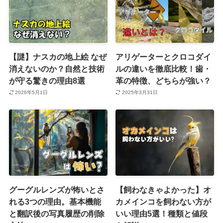
【謎】ナスカの地上絵 なぜ
アリゲーターとクロコダイ
消えないのか？自然と技術
ルの違いを徹底比較！歯・
が守る驚きの理由8選
革の特徴、どちらが強い？
2026年5月1日
2025年3月31日
グーグルレンズが怖いとさ
【飼わなきゃよかった】オ
れる3つの理由。基本機能
カメインコを飼わない方が
と翻訳後の写真履歴の削除
いい理由5選！種類と値段