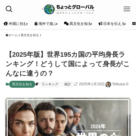
外国に住む
海外で遊ぶ
異文化を知る
日本を伝える
ホーム
異文化を知る
【2025年版】世界195カ国の平均身長ラ
ンキング！どうして国によって身長がこ
んなに違うの？
2025年1月10日
Tetsuya.G
異文化を知る
ランキング
統計