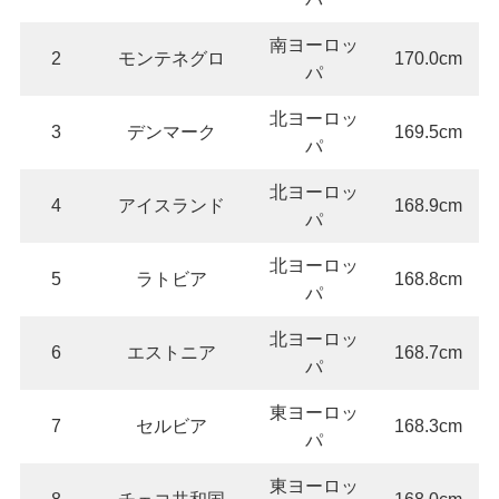
南ヨーロッ
2
モンテネグロ
170.0cm
パ
北ヨーロッ
3
デンマーク
169.5cm
パ
北ヨーロッ
4
アイスランド
168.9cm
パ
北ヨーロッ
5
ラトビア
168.8cm
パ
北ヨーロッ
6
エストニア
168.7cm
パ
東ヨーロッ
7
セルビア
168.3cm
パ
東ヨーロッ
8
チェコ共和国
168.0cm