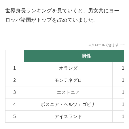
世界身長ランキングを見ていくと、男女共にヨー
ロッパ諸国がトップを占めていました。
スクロールできます
順位
男性
1
オランダ
18
2
モンテネグロ
18
3
エストニア
18
4
ボスニア・ヘルツェゴビナ
18
5
アイスランド
18