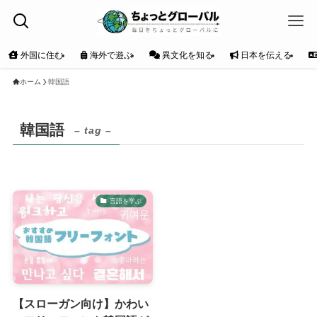
外国に住む
海外で遊ぶ
異文化を知る
日本を伝える
ホーム
韓国語
韓国語
– tag –
言語を学ぶ
【スローガン向け】かわい