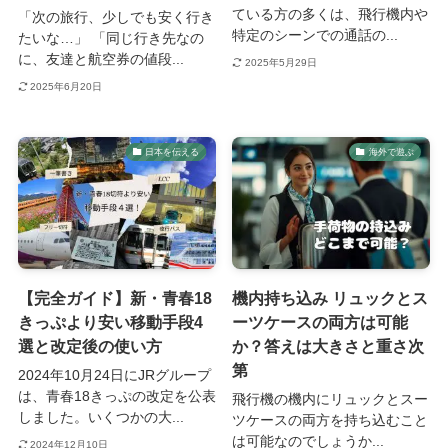
ている方の多くは、飛行機内や
「次の旅行、少しでも安く行き
特定のシーンでの通話の...
たいな…」 「同じ行き先なの
に、友達と航空券の値段...
2025年5月29日
2025年6月20日
日本を伝える
海外で遊ぶ
【完全ガイド】新・青春18
機内持ち込み リュックとス
きっぷより安い移動手段4
ーツケースの両方は可能
選と改定後の使い方
か？答えは大きさと重さ次
第
2024年10月24日にJRグループ
は、青春18きっぷの改定を公表
飛行機の機内にリュックとスー
しました。いくつかの大...
ツケースの両方を持ち込むこと
は可能なのでしょうか...
2024年12月10日