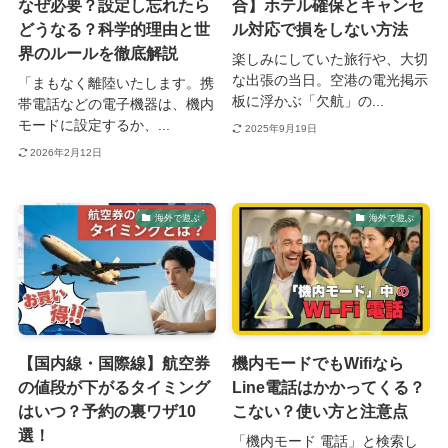
なぜ必要？設定し忘れたら
合】ホテル確保とキャンセ
どうなる？科学的理由と世
ル対応で損をしない方法
界のルールを徹底解説
楽しみにしていた旅行や、大切
な出張の当日。空港の電光掲示
「まもなく離陸いたします。携
板に浮かぶ「欠航」の...
帯電話などの電子機器は、機内
モードに設定するか、...
2025年9月19日
2026年2月12日
海外で遊ぶ
海外で遊ぶ
【国内線・国際線】航空券
機内モードでもWifiなら
の値段が下がるタイミング
Line電話はかかってくる？
はいつ？予約の裏ワザ10
こない？使い方と注意点
選！
「機内モード 電話」と検索し