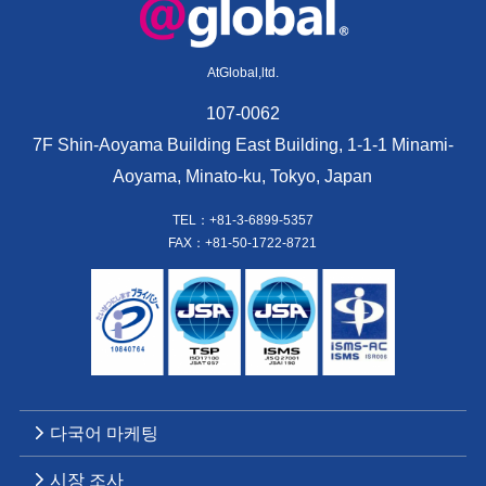
AtGlobal,ltd.
107-0062
7F Shin-Aoyama Building East Building, 1-1-1 Minami-
Aoyama, Minato-ku, Tokyo, Japan
TEL：+81-3-6899-5357
FAX：+81-50-1722-8721
다국어 마케팅
시장 조사