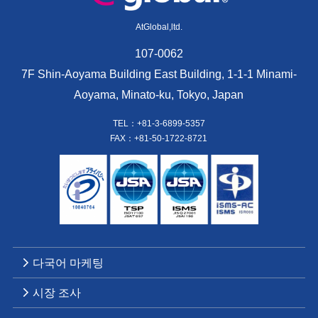
AtGlobal,ltd.
107-0062
7F Shin-Aoyama Building East Building, 1-1-1 Minami-
Aoyama, Minato-ku, Tokyo, Japan
TEL：+81-3-6899-5357
FAX：+81-50-1722-8721
다국어 마케팅
시장 조사