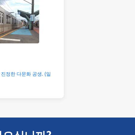
진정한 다문화 공생. (일
없으십니까?