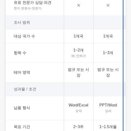
유료 전문가 상담·의견
✕
✕
현지 변호사·전문가
조사 범위
대상 국가 수
1개국
1개국
1~2개
항목 수
1~3개
여
예: 인허가
법규 또는 시
법규 또는 시
테마 영역
장
장
성과물 / 조건
Word/Excel
PPT/Word
납품 형식
상
요약
상세
목표 기간
2~3주
1~1.5개월
1