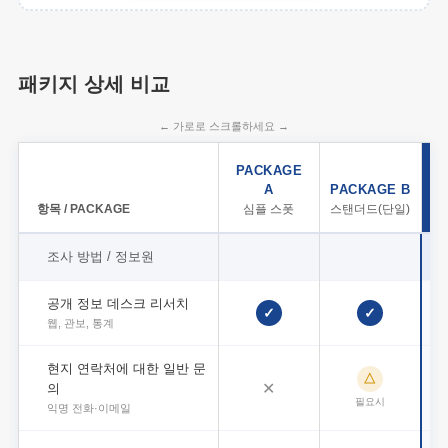
패키지 상세 비교
← 가로로 스크롤하세요 →
P
PACKAGE
A
PACKAGE B
스
항목 / PACKAGE
심플 스폿
스탠더드(단일)
조사 방법 / 정보원
공개 정보 데스크 리서치
✓
✓
웹, 관보, 통계
현지 연락처에 대한 일반 문
△
✕
의
필요시
익명 전화·이메일