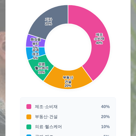
기타
20%
제조
소비재
화장품
40%
뷰티
5%
공예
제조
5%
의료
헬스케어
10%
부동산
건설
20%
제조·소비재
40%
부동산·건설
20%
의료·헬스케어
10%