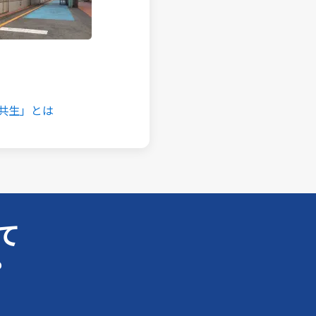
共生」とは
て
？