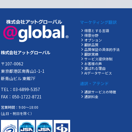
マーケティング翻訳
得意とする言語
得意分野
オプション
翻訳品質
品質保証の具体的手法
株式会社アットグローバル
翻訳実績
サービス提供体制
〒107-0062
お客様の声
選ばれる理由
東京都港区南青山1-1-1
AIデータサービス
新青山ビル 東館7F
通訳・アテンド
TEL：03-6899-5357
通訳サービスの特徴
FAX：050-1722-8721
通訳料金
営業時間：9:00～18:00
(土日・祝日を除く）