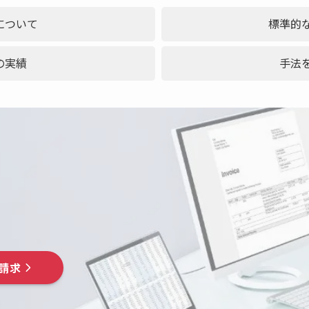
について
標準的
の実績
手法
請求