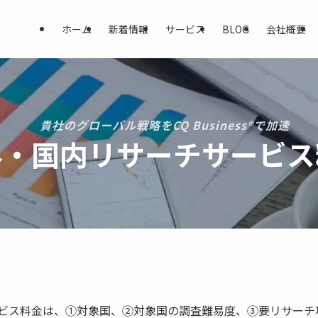
ホーム
新着情報
サービス
BLOG
会社概要
貴社のグローバル戦略をCQ Business®で加速
外・国内リサーチサービス
ビス料金は、①対象国、②対象国の調査難易度、③要リサーチ