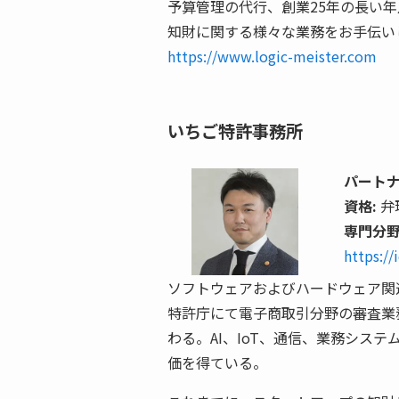
予算管理の代行、創業25年の長い
知財に関する様々な業務をお手伝い
https://www.logic-meister.com
いちご特許事務所
パート
資格:
弁
専門分野
https://
ソフトウェアおよびハードウェア関
特許庁にて電子商取引分野の審査業
わる。AI、IoT、通信、業務シ
価を得ている。