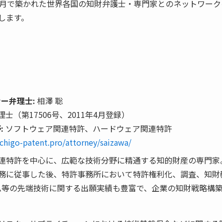
年月で築かれた世界各国の知財弁護士・専門家とのネットワー
します。
ナー弁理士
:
相澤 聡
理士（第17506号、2011年4月登録）
:
ソフトウェア関連特許、ハードウェア関連特許
ichigo-patent.pro/attorney/saizawa/
連特許を中心に、広範な技術分野に精通する知的財産の専門家
務に従事した後、特許事務所において特許権利化、調査、知財
ステム等の先端技術に関する出願実績も豊富で、企業の知財戦略構