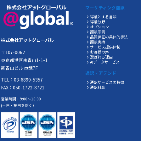
マーケティング翻訳
得意とする言語
得意分野
オプション
翻訳品質
品質保証の具体的手法
株式会社アットグローバル
翻訳実績
サービス提供体制
〒107-0062
お客様の声
選ばれる理由
東京都港区南青山1-1-1
AIデータサービス
新青山ビル 東館7F
通訳・アテンド
TEL：03-6899-5357
通訳サービスの特徴
FAX：050-1722-8721
通訳料金
営業時間：9:00～18:00
(土日・祝日を除く）