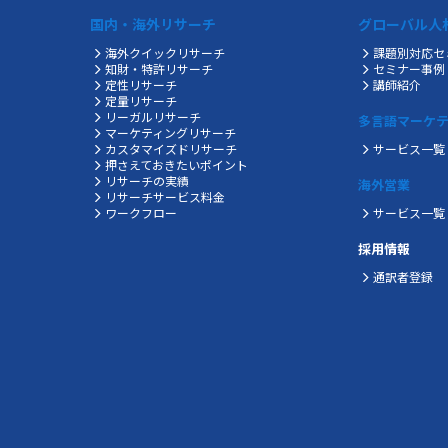
国内・海外リサーチ
グローバル人
海外クイックリサーチ
課題別対応セ
知財・特許リサーチ
セミナー事例
定性リサーチ
講師紹介
定量リサーチ
リーガルリサーチ
多言語マーケ
マーケティングリサーチ
カスタマイズドリサーチ
サービス一覧
押さえておきたいポイント
リサーチの実績
海外営業
リサーチサービス料金
ワークフロー
サービス一覧
採用情報
通訳者登録