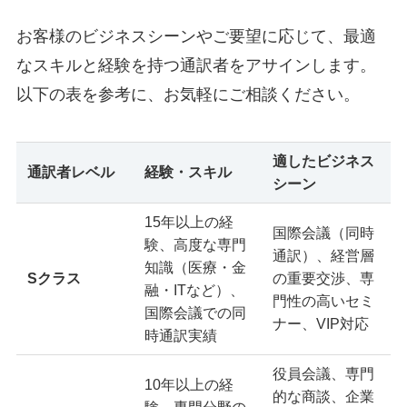
お客様のビジネスシーンやご要望に応じて、最適
なスキルと経験を持つ通訳者をアサインします。
以下の表を参考に、お気軽にご相談ください。
適したビジネス
通訳者レベル
経験・スキル
シーン
15年以上の経
国際会議（同時
験、高度な専門
通訳）、経営層
知識（医療・金
Sクラス
の重要交渉、専
融・ITなど）、
門性の高いセミ
国際会議での同
ナー、VIP対応
時通訳実績
役員会議、専門
10年以上の経
的な商談、企業
験、専門分野の