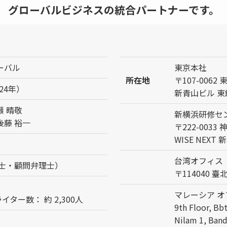
グローバルビジネスの統合パートナーです。
ーバル
東京本社
所在地
〒107-0062
24年）
新青山ビル 東
 晴敬
新横浜研修セ
藤 裕一
〒222-003
WISE NEXT
台湾オフィス
護士・顧問弁理士）
〒114040 
マレーシア オ
ター数： 約 2,300人
9th Floor, Bb
Nilam 1, Band