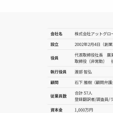
会社名
株式会社アットグロ
設立
2002年2月4日（創業
代表取締役社長 廣瀬
役員
取締役（非常勤） 後
執行役員
渡部 智弘
顧問
石下 雅樹（顧問弁
合計 57人
従業員数
登録翻訳者/調査員/ライ
資本金
1,000万円