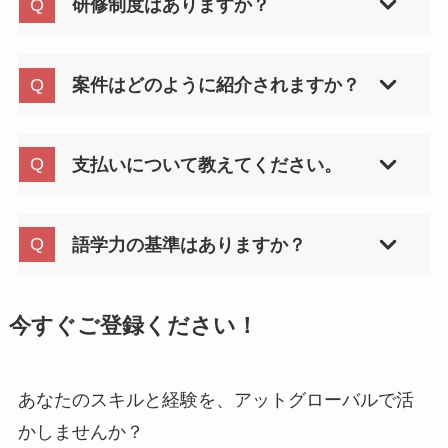
研修制度はありますか？
る場合は海外在住の方も歓迎です。まずはご相談
ください。
一律の研修制度はありませんが、「CQ」に関する
情報提供やブリーフィング、用語共有など、案件
案件はどのように紹介されますか？
ごとに必要なサポートを行っています。
ご登録内容に基づき、担当コーディネーターが最
適な案件を選定し、個別にご連絡いたします。
支払いについて教えてください。
案件終了後、所定の手続きのうえ、原則として翌
月末にお支払いいたします。
語学力の基準はありますか？
一律の基準は設けておらず、個別のスキル・経験
に応じて案件をご紹介します。お気軽にご応募く
今すぐご登録ください！
ださい。
あなたのスキルと経験を、アットグローバルで活
かしませんか？