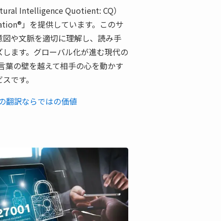
telligence Quotient: CQ）
lation®」を提供しています。このサ
意図や文脈を適切に理解し、読み手
ズします。グローバル化が進む現代の
on®は言葉の壁を越えて相手の心を動かす
ビスです。
人間の翻訳ならではの価値