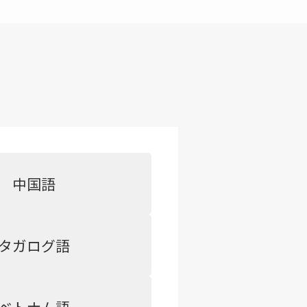
中国語
タガログ語
ベトナム語