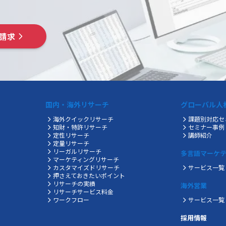
請求
国内・海外リサーチ
グローバル人
海外クイックリサーチ
課題別対応セ
知財・特許リサーチ
セミナー事例
定性リサーチ
講師紹介
定量リサーチ
リーガルリサーチ
多言語マーケ
マーケティングリサーチ
カスタマイズドリサーチ
サービス一覧
押さえておきたいポイント
リサーチの実績
海外営業
リサーチサービス料金
ワークフロー
サービス一覧
採用情報