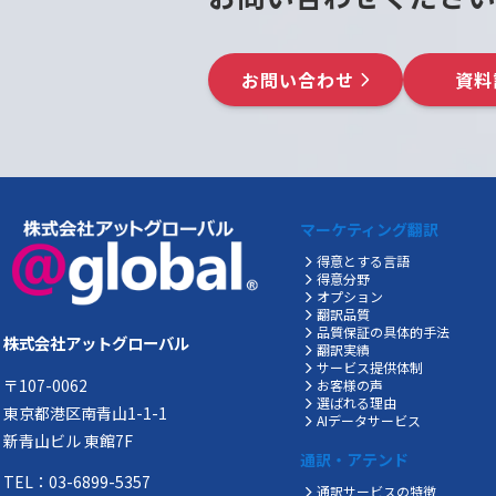
お問い合わせ
資料
マーケティング翻訳
得意とする言語
得意分野
オプション
翻訳品質
品質保証の具体的手法
株式会社アットグローバル
翻訳実績
サービス提供体制
〒107-0062
お客様の声
選ばれる理由
東京都港区南青山1-1-1
AIデータサービス
新青山ビル 東館7F
通訳・アテンド
TEL：03-6899-5357
通訳サービスの特徴