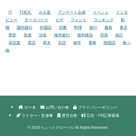
IT
TOEIC
お土産
アンケート企画
イベント
インタ
ビュー
テーマパーク
ビザ
フォント
ランキング
動
物
国内旅行
外国語
宗教
料理
旅行
服装
東京
歴史
気候
治安
海外旅行
海外移住
空港
統計
花言葉
英語
草木
言語
雑学
電車
韓国語
食べ
物
ホーム
お問い合わせ
プライバシーポリシー
ライター・監修者
運営会社
広告・PR記事募集
©
2026 ちょっとグローバル All Rights Reserved.