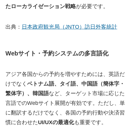
たローカライゼーション戦略
が必要です。
出典：
日本政府観光局（JNTO）訪日外客統計
Webサイト・予約システムの多言語化
アジア各国からの予約を増やすためには、英語だ
けでなく
ベトナム語、タイ語、中国語（簡体字・
繁体字）、韓国語
など、ターゲット市場に応じた
言語でのWebサイト展開が有効です。ただし、単
に翻訳するだけでなく、各国の予約行動や決済習
慣に合わせた
UI/UXの最適化
も重要です。