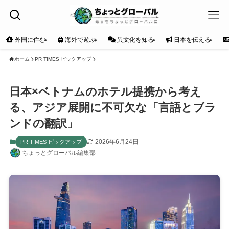
外国に住む
海外で遊ぶ
異文化を知る
日本を伝える
ホーム
PR TIMES ピックアップ
日本×ベトナムのホテル提携から考え
る、アジア展開に不可欠な「言語とブラ
ンドの翻訳」
2026年6月24日
PR TIMES ピックアップ
ちょっとグローバル編集部