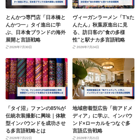
とんかつ専門店「日本橋と
ヴィーガンラーメン「T’sた
んかつ一」タイ進出に学
んたん」秋葉原進出に見
ぶ、日本食ブランドの海外
る、訪日客の”食の多様
展開と言語戦略
性”と駅ナカ多言語戦略
2026年7月30日
2026年7月24日
「タイ沼」ファンの85%が
地域密着型広告「街アドメ
伝統衣装撮影に興味｜体験
ディア」に学ぶ、インバウ
型インバウンドを成功させ
ンド×ローカルをつなぐ多
る多言語戦略とは
言語広告戦略
2026年7月22日
2026年7月21日