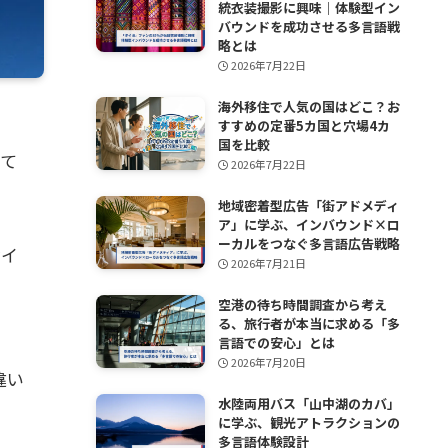
統衣装撮影に興味｜体験型イン
バウンドを成功させる多言語戦
略とは
2026年7月22日
海外移住で人気の国はどこ？お
すすめの定番5カ国と穴場4カ
国を比較
って
2026年7月22日
地域密着型広告「街アドメディ
ア」に学ぶ、インバウンド×ロ
ーカルをつなぐ多言語広告戦略
なイ
2026年7月21日
空港の待ち時間調査から考え
る、旅行者が本当に求める「多
言語での安心」とは
ま
2026年7月20日
違い
水陸両用バス「山中湖のカバ」
に学ぶ、観光アトラクションの
多言語体験設計