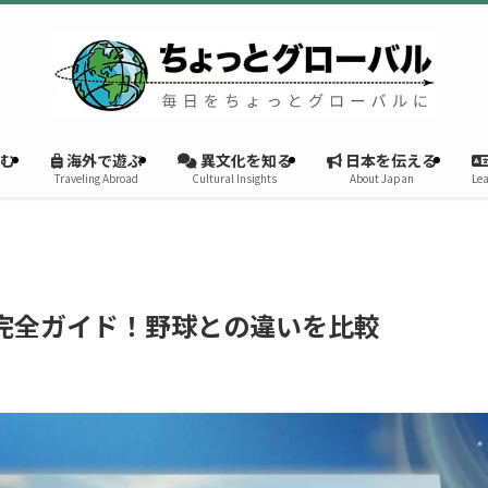
む
海外で遊ぶ
異文化を知る
日本を伝える
Traveling Abroad
Cultural Insights
About Japan
Lea
完全ガイド！野球との違いを比較