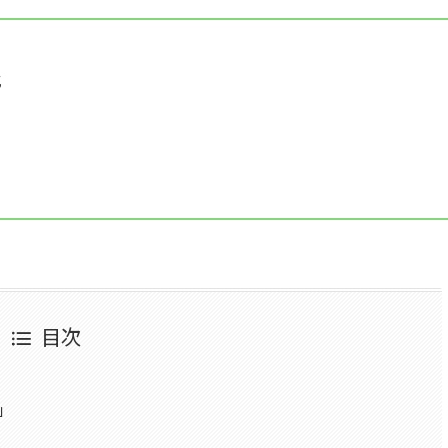
式
目次
」