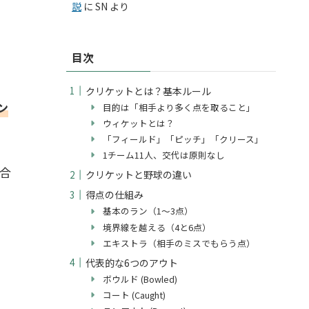
説
に
SN
より
目次
クリケットとは？基本ルール
ン
目的は「相手より多く点を取ること」
ウィケットとは？
「フィールド」「ピッチ」「クリース」
1チーム11人、交代は原則なし
合
クリケットと野球の違い
得点の仕組み
基本のラン（1〜3点）
境界線を越える（4と6点）
エキストラ（相手のミスでもらう点）
代表的な6つのアウト
ボウルド (Bowled)
コート (Caught)