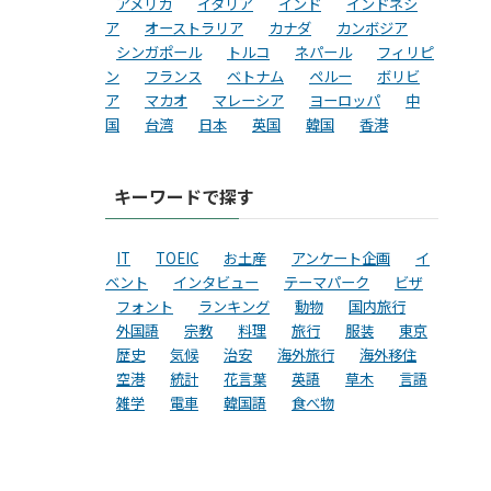
アメリカ
イタリア
インド
インドネシ
ア
オーストラリア
カナダ
カンボジア
シンガポール
トルコ
ネパール
フィリピ
ン
フランス
ベトナム
ペルー
ボリビ
ア
マカオ
マレーシア
ヨーロッパ
中
国
台湾
日本
英国
韓国
香港
キーワードで探す
IT
TOEIC
お土産
アンケート企画
イ
ベント
インタビュー
テーマパーク
ビザ
フォント
ランキング
動物
国内旅行
外国語
宗教
料理
旅行
服装
東京
歴史
気候
治安
海外旅行
海外移住
空港
統計
花言葉
英語
草木
言語
雑学
電車
韓国語
食べ物