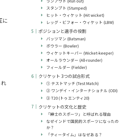
ランアウト (Run out)
スタンプト (Stumped)
ヒット・ウィケット (Hit wicket)
互に
レッグ・ビフォー・ウィケット (LBW)
ポジションと選手の役割
バッツマン (Batsman)
ボウラー (Bowler)
ウィケットキーパー (Wicket-keeper)
オールラウンダー (All-rounder)
フィールダー (Fielder)
クリケット 3つの試合形式
られ
① テストマッチ (Test Match)
② ワンデイ・インターナショナル (ODI)
③ T20 (トゥエンティ20)
クリケットの文化と歴史
「紳士のスポーツ」と呼ばれる理由
なぜインドで国民的スポーツになったの
か？
「ティータイム」はなぜある？