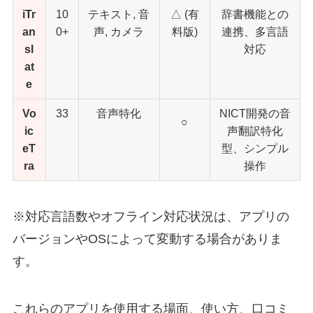
iTr
10
テキスト, 音
△ (有
辞書機能との
an
0+
声, カメラ
料版)
連携、多言語
sl
対応
at
e
Vo
33
音声特化
NICT開発の音
○
ic
声翻訳特化
eT
型、シンプル
ra
操作
※対応言語数やオフライン対応状況は、アプリの
バージョンやOSによって変動する場合がありま
す。
これらのアプリを使用する場面、使い方、口コミ