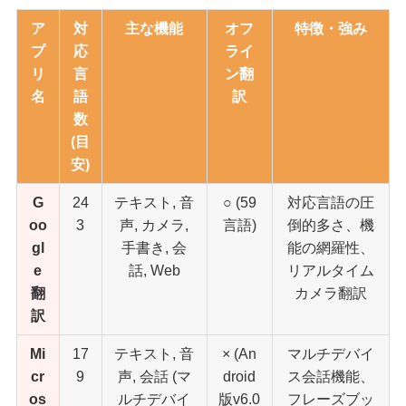
ア
対
主な機能
オフ
特徴・強み
プ
応
ライ
リ
言
ン翻
名
語
訳
数
(目
安)
G
24
テキスト, 音
○ (59
対応言語の圧
oo
3
声, カメラ,
言語)
倒的多さ、機
gl
手書き, 会
能の網羅性、
e
話, Web
リアルタイム
翻
カメラ翻訳
訳
Mi
17
テキスト, 音
× (An
マルチデバイ
cr
9
声, 会話 (マ
droid
ス会話機能、
os
ルチデバイ
版v6.0
フレーズブッ