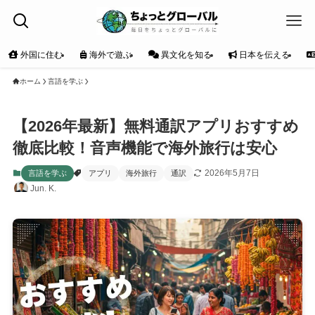
外国に住む
海外で遊ぶ
異文化を知る
日本を伝える
ホーム
言語を学ぶ
【2026年最新】無料通訳アプリおすすめ
徹底比較！音声機能で海外旅行は安心
2026年5月7日
言語を学ぶ
アプリ
海外旅行
通訳
Jun. K.