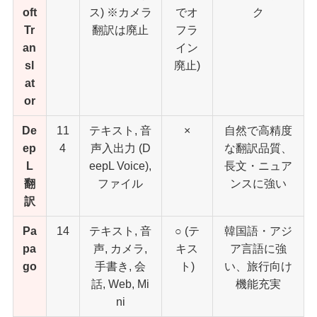
oft
ス) ※カメラ
でオ
ク
Tr
翻訳は廃止
フラ
an
イン
sl
廃止)
at
or
De
11
テキスト, 音
×
自然で高精度
ep
4
声入出力 (D
な翻訳品質、
L
eepL Voice),
長文・ニュア
翻
ファイル
ンスに強い
訳
Pa
14
テキスト, 音
○ (テ
韓国語・アジ
pa
声, カメラ,
キス
ア言語に強
go
手書き, 会
ト)
い、旅行向け
話, Web, Mi
機能充実
ni