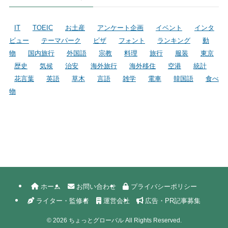
IT
TOEIC
お土産
アンケート企画
イベント
インタ
ビュー
テーマパーク
ビザ
フォント
ランキング
動
物
国内旅行
外国語
宗教
料理
旅行
服装
東京
歴史
気候
治安
海外旅行
海外移住
空港
統計
花言葉
英語
草木
言語
雑学
電車
韓国語
食べ
物
ホーム
お問い合わせ
プライバシーポリシー
ライター・監修者
運営会社
広告・PR記事募集
©
2026 ちょっとグローバル All Rights Reserved.