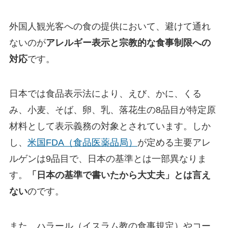
外国人観光客への食の提供において、避けて通れ
ないのが
アレルギー表示と宗教的な食事制限への
対応
です。
日本では食品表示法により、えび、かに、くる
み、小麦、そば、卵、乳、落花生の8品目が特定原
材料として表示義務の対象とされています。しか
し、
米国FDA（食品医薬品局）
が定める主要アレ
ルゲンは9品目で、日本の基準とは一部異なりま
す。
「日本の基準で書いたから大丈夫」とは言え
ない
のです。
また、ハラール（イスラム教の食事規定）やコー