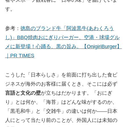
す。
参考：
徳島のブランド牛「阿波黒牛(あわくろう
し)」BBQ焼肉おにぎりバーガー、空港・球場グル
メに新登場！心踊る、黒の旨み。【OnigiriBurger】
｜PR TIMES
こうした「日本らしさ」を前面に打ち出した食ビ
ジネスが海外のお客様に届くとき、そこには必ず
言語と文化の壁
が立ちはだかります。「おにぎ
り」とは何か、「海苔」はどんな味がするのか、
「黒毛和牛」と「交雑牛」の違いは何か——日本
人にとって当たり前のことが、外国人には未知の