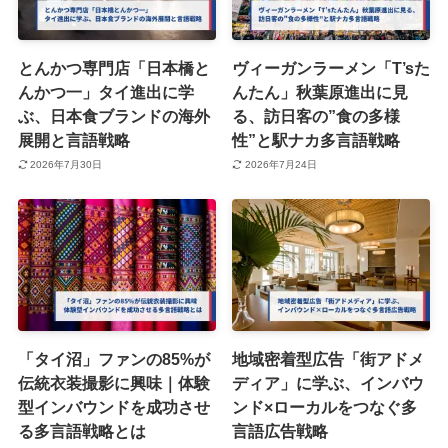
とんかつ専門店「日本橋と
ヴィーガンラーメン「T’sた
んかつ一」タイ進出に学
んたん」秋葉原進出に見
ぶ、日本食ブランドの海外
る、訪日客の”食の多様
展開と言語戦略
性”と駅ナカ多言語戦略
2026年7月30日
2026年7月24日
「タイ沼」ファンの85%が
地域密着型広告「街アドメ
伝統衣装撮影に興味｜体験
ディア」に学ぶ、インバウ
型インバウンドを成功させ
ンド×ローカルをつなぐ多
る多言語戦略とは
言語広告戦略