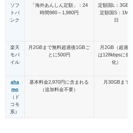
ソフ
「海外あんしん定額」：24
定額国L：3GB/
トバ
時間980～1,980円
定額国S：1MB
ンク
日
楽天
月2GBまで無料超過後1GBご
月2GB（超過
モバ
とに500円
は128kbpsに低
イル
化）
aha
基本料金2,970円に含まれる
月30GBまで
mo
（追加料金不要）
（ド
コモ
系）