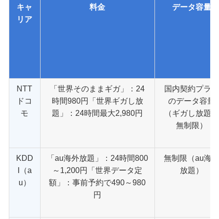
キャ
料金
データ容量
リア
NTT
「世界そのままギガ」：24
国内契約プラ
ドコ
時間980円「世界ギガし放
のデータ容量
モ
題」：24時間最大2,980円
（ギガし放題
無制限）
KDD
「au海外放題」：24時間800
無制限（au海
I（a
～1,200円「世界データ定
放題）
u）
額」：事前予約で490～980
円