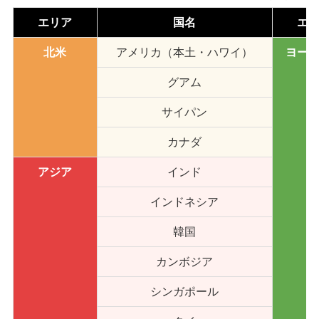
エリア
国名
エ
北米
アメリカ（本土・ハワイ）
ヨー
グアム
サイパン
カナダ
アジア
インド
インドネシア
韓国
カンボジア
シンガポール