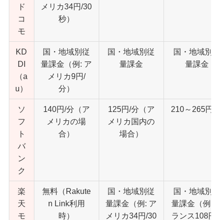
ド
メリカ34円/30
コ
秒）
モ
KD
国・地域別従
国・地域別従
国・地域別
DI
量課金（例: ア
量課金
量課金
（a
メリカ9円/
u）
分）
ソ
140円/分（ア
125円/分（ア
210～265円/
フ
メリカの場
メリカ国内の
ト
合）
場合）
バ
ン
ク
楽
無料（Rakute
国・地域別従
国・地域別
天
n Link利用
量課金（例: ア
量課金（例: 
モ
時）
メリカ34円/30
ランス108円/