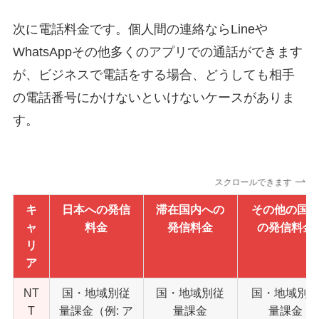
次に電話料金です。個人間の連絡ならLineや
WhatsAppその他多くのアプリでの通話ができます
が、ビジネスで電話をする場合、どうしても相手
の電話番号にかけないといけないケースがありま
す。
スクロールできます
キ
日本への発信
滞在国内への
その他の国
ャ
料金
発信料金
の発信料金
リ
ア
NT
国・地域別従
国・地域別従
国・地域別
T
量課金（例: ア
量課金
量課金