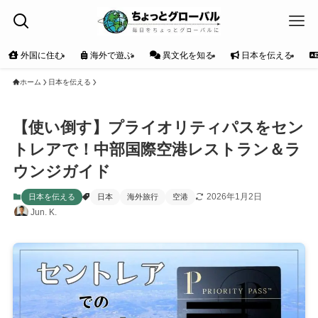
外国に住む
海外で遊ぶ
異文化を知る
日本を伝える
ホーム
日本を伝える
【使い倒す】プライオリティパスをセン
トレアで！中部国際空港レストラン＆ラ
ウンジガイド
2026年1月2日
日本を伝える
日本
海外旅行
空港
Jun. K.