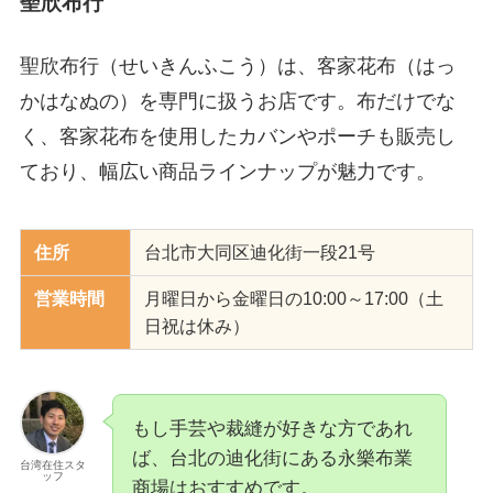
聖欣布行
聖欣布行（せいきんふこう）は、客家花布（はっ
かはなぬの）を専門に扱うお店です。布だけでな
く、客家花布を使用したカバンやポーチも販売し
ており、幅広い商品ラインナップが魅力です。
住所
台北市大同区迪化街一段21号
営業時間
月曜日から金曜日の10:00～17:00（土
日祝は休み）
もし手芸や裁縫が好きな方であれ
ば、台北の迪化街にある永樂布業
台湾在住スタ
ッフ
商場はおすすめです。