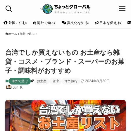
外国に住む
海外で遊ぶ
異文化を知る
日本を伝える
ホーム
海外で遊ぶ
台湾でしか買えないもの お土産なら雑
貨・コスメ・ブランド・スーパーのお菓
子・調味料がおすすめ
2024年8月30日
海外で遊ぶ
お土産
台湾
海外旅行
Jun. K.