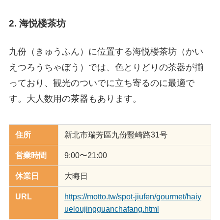
2. 海悦楼茶坊
九份（きゅうふん）に位置する海悦楼茶坊（かい
えつろうちゃぼう）では、色とりどりの茶器が揃
っており、観光のついでに立ち寄るのに最適で
す。大人数用の茶器もあります。
住所
新北市瑞芳區九份豎崎路31号
営業時間
9:00〜21:00
休業日
大晦日
URL
https://motto.tw/spot-jiufen/gourmet/haiy
ueloujingguanchafang.html