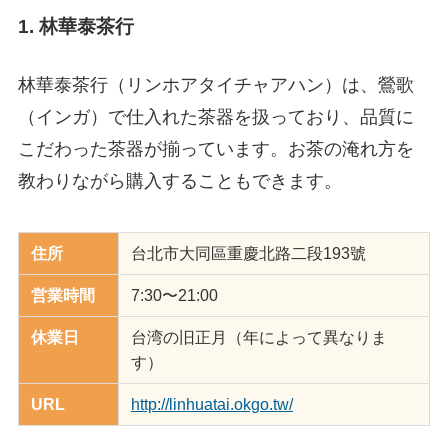
1. 林華泰茶行
林華泰茶行（リンホアタイチャアハン）は、鶯歌
（インガ）で仕入れた茶器を扱っており、品質に
こだわった茶器が揃っています。お茶の淹れ方を
教わりながら購入することもできます。
住所
台北市大同區重慶北路二段193號
営業時間
7:30〜21:00
休業日
台湾の旧正月（年によって異なりま
す）
URL
http://linhuatai.okgo.tw/