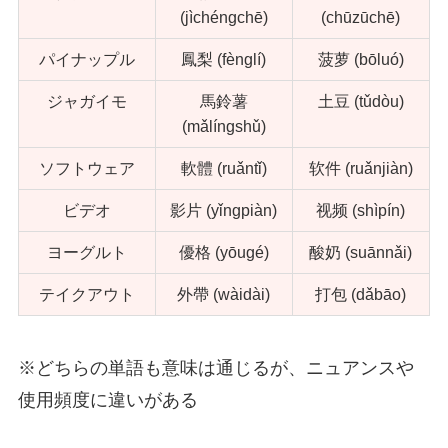
(jìchéngchē)
(chūzūchē)
パイナップル
鳳梨 (fènglí)
菠萝 (bōluó)
ジャガイモ
馬鈴薯
土豆 (tǔdòu)
(mǎlíngshǔ)
ソフトウェア
軟體 (ruǎntǐ)
软件 (ruǎnjiàn)
ビデオ
影片 (yǐngpiàn)
视频 (shìpín)
ヨーグルト
優格 (yōugé)
酸奶 (suānnǎi)
テイクアウト
外帶 (wàidài)
打包 (dǎbāo)
※どちらの単語も意味は通じるが、ニュアンスや
使用頻度に違いがある