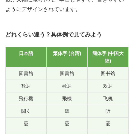
ようにデザインされています。
どれくらい違う？具体例で見てみよう
日本語
繁体字 (台湾)
簡体字 (中国大
陸)
図書館
圖書館
图书馆
歓迎
歡迎
欢迎
飛行機
飛機
飞机
聞く
聽
听
愛
愛
爱