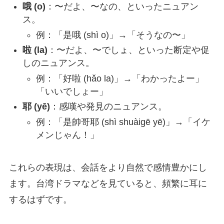
哦 (o)
：〜だよ、〜なの、といったニュアン
ス。
例：「是哦 (shì o)」→「そうなの〜」
啦 (la)
：〜だよ、〜でしょ、といった断定や促
しのニュアンス。
例：「好啦 (hǎo la)」→「わかったよー」
「いいでしょー」
耶 (yē)
：感嘆や発見のニュアンス。
例：「是帥哥耶 (shì shuàigē yē)」→「イケ
メンじゃん！」
これらの表現は、会話をより自然で感情豊かにし
ます。台湾ドラマなどを見ていると、頻繁に耳に
するはずです。