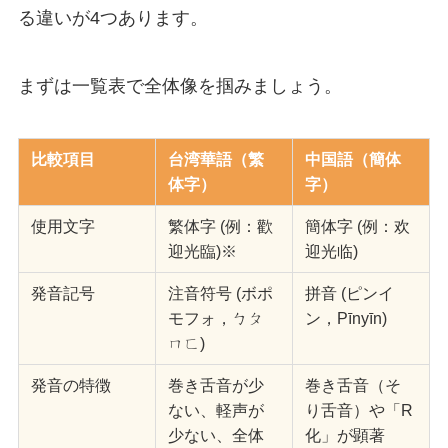
る違いが4つあります。
まずは一覧表で全体像を掴みましょう。
比較項目
台湾華語（繁
中国語（簡体
体字）
字）
使用文字
繁体字 (例：歡
簡体字 (例：欢
迎光臨)※
迎光临)
発音記号
注音符号 (ボポ
拼音 (ピンイ
モフォ，ㄅㄆ
ン，Pīnyīn)
ㄇㄈ)
発音の特徴
巻き舌音が少
巻き舌音（そ
ない、軽声が
り舌音）や「R
少ない、全体
化」が顕著