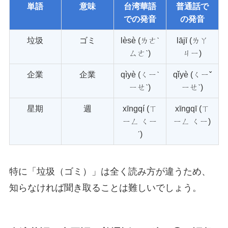
単語
意味
台湾華語
普通話で
での発音
の発音
垃圾
ゴミ
lèsè (ㄌㄜˋ
lājī (ㄌㄚ
ㄙㄜˋ)
ㄐㄧ)
企業
企業
qìyè (ㄑㄧˋ
qǐyè (ㄑㄧˇ
ㄧㄝˋ)
ㄧㄝˋ)
星期
週
xīngqí (ㄒ
xīngqī (ㄒ
ㄧㄥ ㄑㄧ
ㄧㄥ ㄑㄧ)
ˊ)
特に「垃圾（ゴミ）」は全く読み方が違うため、
知らなければ聞き取ることは難しいでしょう。