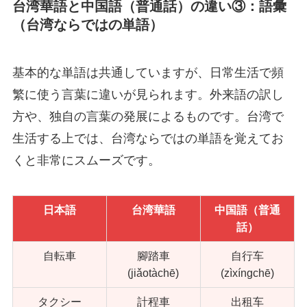
台
湾華語と中国語（普通話）の違い③：語彙
（台湾ならではの単語）
基本的な単語は共通していますが、日常生活で頻
繁に使う言葉に違いが見られます。外来語の訳し
方や、独自の言葉の発展によるものです。台湾で
生活する上では、台湾ならではの単語を覚えてお
くと非常にスムーズです。
日本語
台湾華語
中国語（普通
話）
自転車
腳踏車
自行车
(jiǎotàchē)
(zìxíngchē)
タクシー
計程車
出租车