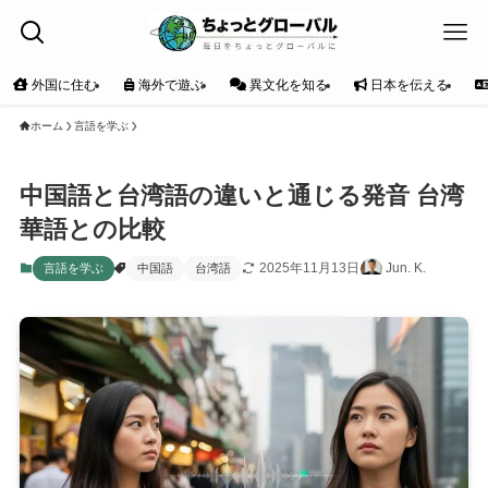
外国に住む
海外で遊ぶ
異文化を知る
日本を伝える
ホーム
言語を学ぶ
中国語と台湾語の違いと通じる発音 台湾
華語との比較
2025年11月13日
Jun. K.
言語を学ぶ
中国語
台湾語