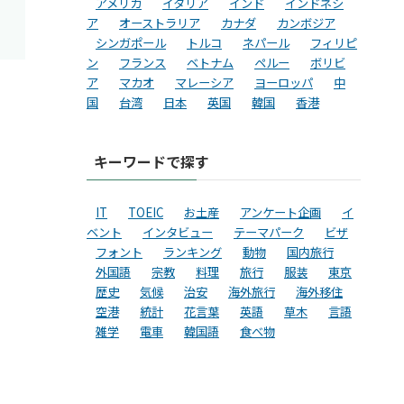
アメリカ
イタリア
インド
インドネシ
ア
オーストラリア
カナダ
カンボジア
シンガポール
トルコ
ネパール
フィリピ
ン
フランス
ベトナム
ペルー
ボリビ
ア
マカオ
マレーシア
ヨーロッパ
中
国
台湾
日本
英国
韓国
香港
キーワードで探す
IT
TOEIC
お土産
アンケート企画
イ
ベント
インタビュー
テーマパーク
ビザ
フォント
ランキング
動物
国内旅行
外国語
宗教
料理
旅行
服装
東京
歴史
気候
治安
海外旅行
海外移住
空港
統計
花言葉
英語
草木
言語
雑学
電車
韓国語
食べ物