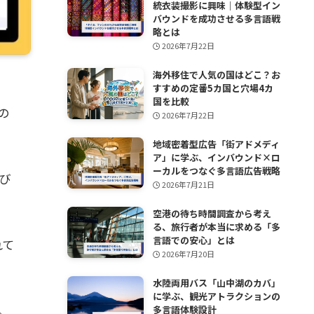
統衣装撮影に興味｜体験型イン
バウンドを成功させる多言語戦
略とは
2026年7月22日
海外移住で人気の国はどこ？お
すすめの定番5カ国と穴場4カ
国を比較
の
2026年7月22日
地域密着型広告「街アドメディ
ア」に学ぶ、インバウンド×ロ
ーカルをつなぐ多言語広告戦略
び
2026年7月21日
空港の待ち時間調査から考え
る、旅行者が本当に求める「多
言語での安心」とは
れて
2026年7月20日
水陸両用バス「山中湖のカバ」
に学ぶ、観光アトラクションの
。
多言語体験設計