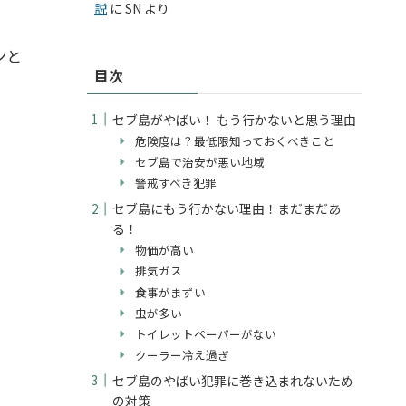
説
に
SN
より
ンと
目次
セブ島がやばい！ もう行かないと思う理由
危険度は？最低限知っておくべきこと
セブ島で治安が悪い地域
警戒すべき犯罪
セブ島にもう行かない理由！まだまだあ
る！
物価が高い
排気ガス
食事がまずい
虫が多い
トイレットペーパーがない
クーラー冷え過ぎ
セブ島のやばい犯罪に巻き込まれないため
の対策