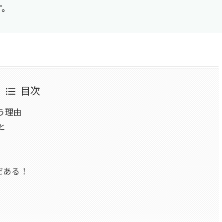
す。
目次
う理由
と
だある！