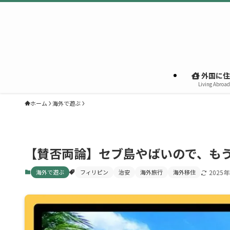
外国に住
Living Abroad
ホーム
海外で遊ぶ
【賛否両論】セブ島やばいので、も
海外で遊ぶ
フィリピン
治安
海外旅行
海外移住
2025