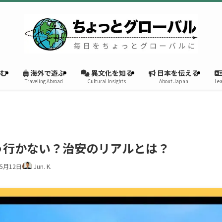
む
海外で遊ぶ
異文化を知る
日本を伝える
Traveling Abroad
Cultural Insights
About Japan
Lea
う行かない？治安のリアルとは？
年5月12日
Jun. K.