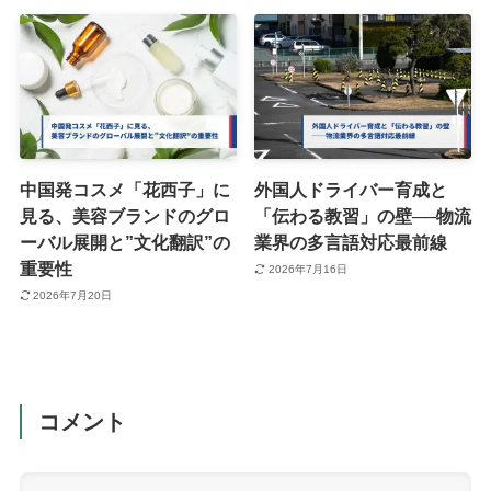
中国発コスメ「花西子」に
外国人ドライバー育成と
見る、美容ブランドのグロ
「伝わる教習」の壁──物流
ーバル展開と”文化翻訳”の
業界の多言語対応最前線
重要性
2026年7月16日
2026年7月20日
コメント