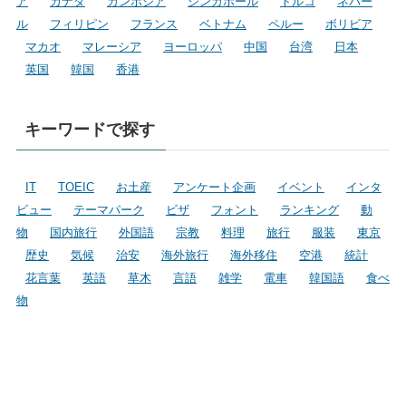
ア
カナダ
カンボジア
シンガポール
トルコ
ネパー
ル
フィリピン
フランス
ベトナム
ペルー
ボリビア
マカオ
マレーシア
ヨーロッパ
中国
台湾
日本
英国
韓国
香港
キーワードで探す
IT
TOEIC
お土産
アンケート企画
イベント
インタ
ビュー
テーマパーク
ビザ
フォント
ランキング
動
物
国内旅行
外国語
宗教
料理
旅行
服装
東京
歴史
気候
治安
海外旅行
海外移住
空港
統計
花言葉
英語
草木
言語
雑学
電車
韓国語
食べ
物