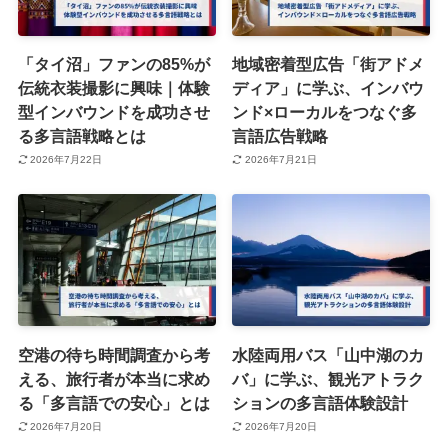
「タイ沼」ファンの85%が
地域密着型広告「街アドメ
伝統衣装撮影に興味｜体験
ディア」に学ぶ、インバウ
型インバウンドを成功させ
ンド×ローカルをつなぐ多
る多言語戦略とは
言語広告戦略
2026年7月22日
2026年7月21日
空港の待ち時間調査から考
水陸両用バス「山中湖のカ
える、旅行者が本当に求め
バ」に学ぶ、観光アトラク
る「多言語での安心」とは
ションの多言語体験設計
2026年7月20日
2026年7月20日