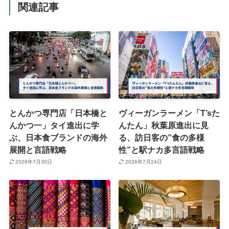
関連記事
とんかつ専門店「日本橋と
ヴィーガンラーメン「T’sた
んかつ一」タイ進出に学
んたん」秋葉原進出に見
ぶ、日本食ブランドの海外
る、訪日客の”食の多様
展開と言語戦略
性”と駅ナカ多言語戦略
2026年7月30日
2026年7月24日