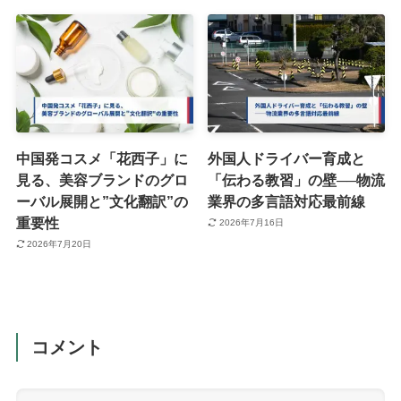
中国発コスメ「花西子」に
外国人ドライバー育成と
見る、美容ブランドのグロ
「伝わる教習」の壁──物流
ーバル展開と”文化翻訳”の
業界の多言語対応最前線
重要性
2026年7月16日
2026年7月20日
コメント