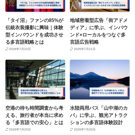
「タイ沼」ファンの85%が
地域密着型広告「街アドメ
伝統衣装撮影に興味｜体験
ディア」に学ぶ、インバウ
型インバウンドを成功させ
ンド×ローカルをつなぐ多
る多言語戦略とは
言語広告戦略
2026年7月22日
2026年7月21日
空港の待ち時間調査から考
水陸両用バス「山中湖のカ
える、旅行者が本当に求め
バ」に学ぶ、観光アトラク
る「多言語での安心」とは
ションの多言語体験設計
2026年7月20日
2026年7月20日