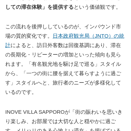
しての滞在体験」を提供する
という価値観です。
この流れを後押ししているのが、インバウンド市
場の質的変化です。
日本政府観光局（JNTO）の統
計
によると、訪日外客数は回復基調にあり、滞在
の長期化・リピーターの増加といった傾向も見ら
れます。「有名観光地を駆け足で巡る」スタイル
から、「一つの街に腰を据えて暮らすように過ご
す」スタイルへと、旅行者のニーズが多様化して
いるのです。
INOVE VILLA SAPPOROが「街の賑わいを思いき
り楽しみ、お部屋では大切な人と穏やかに過ご
す、メリハリのある心地よい滞在」を掲げている