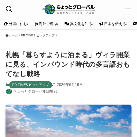
外国に住む
海外で遊ぶ
異文化を知る
日本を伝える
ホーム
PR TIMES ピックアップ
札幌「暮らすように泊まる」ヴィラ開業
に見る、インバウンド時代の多言語おも
てなし戦略
2026年6月19日
PR TIMES ピックアップ
ちょっとグローバル編集部