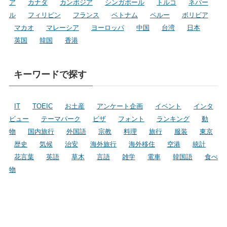
ア
カナダ
カンボジア
シンガポール
トルコ
ネパー
ル
フィリピン
フランス
ベトナム
ペルー
ボリビア
マカオ
マレーシア
ヨーロッパ
中国
台湾
日本
英国
韓国
香港
キーワードで探す
IT
TOEIC
お土産
アンケート企画
イベント
インタ
ビュー
テーマパーク
ビザ
フォント
ランキング
動
物
国内旅行
外国語
宗教
料理
旅行
服装
東京
歴史
気候
治安
海外旅行
海外移住
空港
統計
花言葉
英語
草木
言語
雑学
電車
韓国語
食べ
物