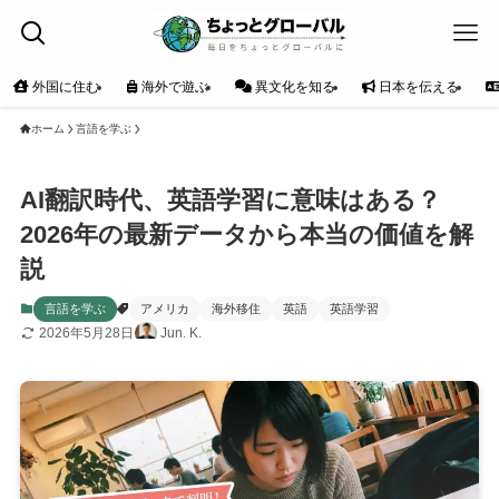
外国に住む
海外で遊ぶ
異文化を知る
日本を伝える
ホーム
言語を学ぶ
AI翻訳時代、英語学習に意味はある？
2026年の最新データから本当の価値を解
説
言語を学ぶ
アメリカ
海外移住
英語
英語学習
2026年5月28日
Jun. K.