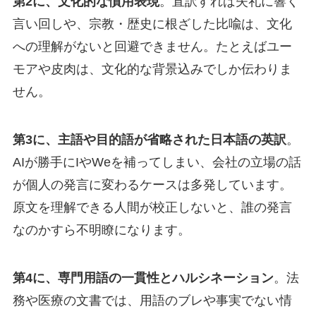
第2に、文化的な慣用表現
。直訳すれば失礼に響く
言い回しや、宗教・歴史に根ざした比喩は、文化
への理解がないと回避できません。たとえばユー
モアや皮肉は、文化的な背景込みでしか伝わりま
せん。
第3に、主語や目的語が省略された日本語の英訳
。
AIが勝手にIやWeを補ってしまい、会社の立場の話
が個人の発言に変わるケースは多発しています。
原文を理解できる人間が校正しないと、誰の発言
なのかすら不明瞭になります。
第4に、専門用語の一貫性とハルシネーション
。法
務や医療の文書では、用語のブレや事実でない情