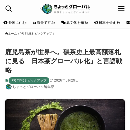
外国に住む
海外で遊ぶ
異文化を知る
日本を伝える
ホーム
PR TIMES ピックアップ
鹿児島茶が世界へ。碾茶史上最高額落札
に見る「日本茶グローバル化」と言語戦
略
2026年5月29日
PR TIMES ピックアップ
ちょっとグローバル編集部