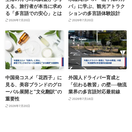
える、旅行者が本当に求め
バ」に学ぶ、観光アトラク
る「多言語での安心」とは
ションの多言語体験設計
2026年7月20日
2026年7月20日
中国発コスメ「花西子」に
外国人ドライバー育成と
見る、美容ブランドのグロ
「伝わる教習」の壁──物流
ーバル展開と”文化翻訳”の
業界の多言語対応最前線
重要性
2026年7月16日
2026年7月20日