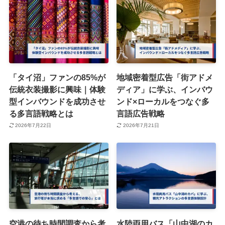
「タイ沼」ファンの85%が
地域密着型広告「街アドメ
伝統衣装撮影に興味｜体験
ディア」に学ぶ、インバウ
型インバウンドを成功させ
ンド×ローカルをつなぐ多
る多言語戦略とは
言語広告戦略
2026年7月22日
2026年7月21日
空港の待ち時間調査から考
水陸両用バス「山中湖のカ