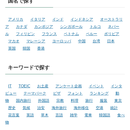
国名で探す
アメリカ
イタリア
インド
インドネシア
オーストラリ
ア
カナダ
カンボジア
シンガポール
トルコ
ネパー
ル
フィリピン
フランス
ベトナム
ペルー
ボリビア
マカオ
マレーシア
ヨーロッパ
中国
台湾
日本
英国
韓国
香港
キーワードで探す
IT
TOEIC
お土産
アンケート企画
イベント
インタ
ビュー
テーマパーク
ビザ
フォント
ランキング
動
物
国内旅行
外国語
宗教
料理
旅行
服装
東京
歴史
気候
治安
海外旅行
海外移住
空港
統計
花言葉
英語
草木
言語
雑学
電車
韓国語
食べ
物