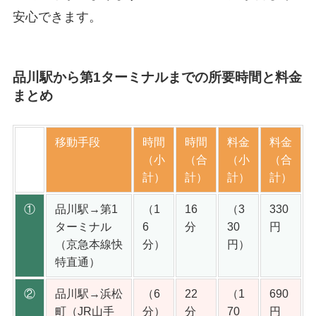
安心できます。
品川駅から第1ターミナルまでの所要時間と料金
まとめ
移動手段
時間
時間
料金
料金
（小
（合
（小
（合
計）
計）
計）
計）
①
品川駅→第1
（1
16
（3
330
ターミナル
6
分
30
円
（京急本線快
分）
円）
特直通）
②
品川駅→浜松
（6
22
（1
690
町（JR山手
分）
分
70
円