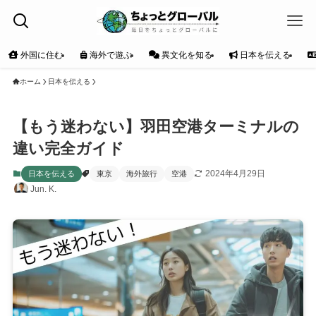
外国に住む
海外で遊ぶ
異文化を知る
日本を伝える
ホーム
日本を伝える
【もう迷わない】羽田空港ターミナルの
違い完全ガイド
2024年4月29日
日本を伝える
東京
海外旅行
空港
Jun. K.