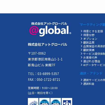
マーケティング
得意とする言語
得意分野
オプション
翻訳品質
株式会社アットグローバル
品質保証の具体
翻訳実績
〒107-0062
サービス提供体
お客様の声
東京都港区南青山1-1-1
選ばれる理由
新青山ビル 東館7F
AIデータサービ
通訳・アテンド
TEL：03-6899-5357
FAX：050-1722-8721
通訳サービスの
通訳料金
営業時間：9:00～18:00
(土日・祝日を除く）