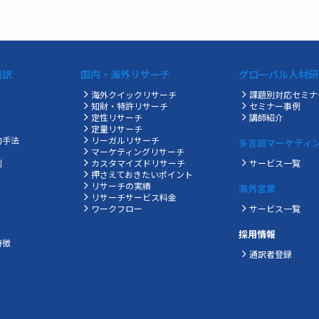
翻訳
国内・海外リサーチ
グローバル人材研
海外クイックリサーチ
課題別対応セミナ
知財・特許リサーチ
セミナー事例
定性リサーチ
講師紹介
定量リサーチ
的手法
リーガルリサーチ
多言語マーケティ
マーケティングリサーチ
制
カスタマイズドリサーチ
サービス一覧
押さえておきたいポイント
リサーチの実績
海外営業
ス
リサーチサービス料金
ワークフロー
サービス一覧
採用情報
特徴
通訳者登録