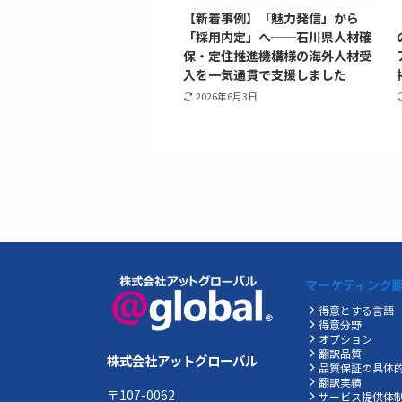
【新着事例】「魅力発信」から
「採用内定」へ──石川県人材確
保・定住推進機構様の海外人材受
入を一気通貫で支援しました
2026年6月3日
マーケティング
得意とする言語
得意分野
オプション
翻訳品質
株式会社アットグローバル
品質保証の具体
翻訳実績
〒107-0062
サービス提供体