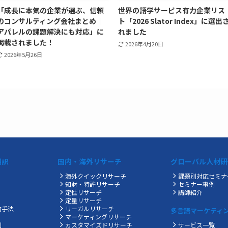
「成長に本気の企業が選ぶ、信頼
世界の語学サービス有力企業リス
のコンサルティング会社まとめ｜
ト「2026 Slator Index」に選出
アパレルの課題解決にも対応」に
れました
掲載されました！
2026年4月20日
2026年5月26日
翻訳
国内・海外リサーチ
グローバル人材研
海外クイックリサーチ
課題別対応セミナ
知財・特許リサーチ
セミナー事例
定性リサーチ
講師紹介
定量リサーチ
的手法
リーガルリサーチ
多言語マーケティ
マーケティングリサーチ
制
カスタマイズドリサーチ
サービス一覧