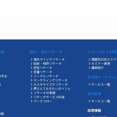
翻訳
国内・海外リサーチ
グローバル人材研
海外クイックリサーチ
課題別対応セミナ
知財・特許リサーチ
セミナー事例
定性リサーチ
講師紹介
定量リサーチ
的手法
リーガルリサーチ
多言語マーケティ
マーケティングリサーチ
制
カスタマイズドリサーチ
サービス一覧
押さえておきたいポイント
リサーチの実績
海外営業
ス
リサーチサービス料金
ワークフロー
サービス一覧
採用情報
特徴