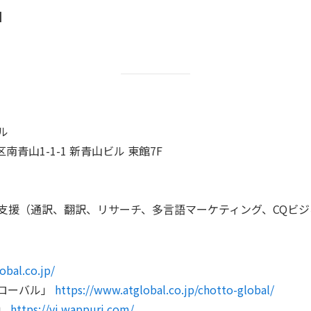
】
ル
区南青山1-1-1 新青山ビル 東館7F
⽀援（通訳、翻訳、リサーチ、多言語マーケティング、CQビジ
obal.co.jp/
ローバル」
https://www.atglobal.co.jp/chotto-global/
i」
https://vi.wappuri.com/